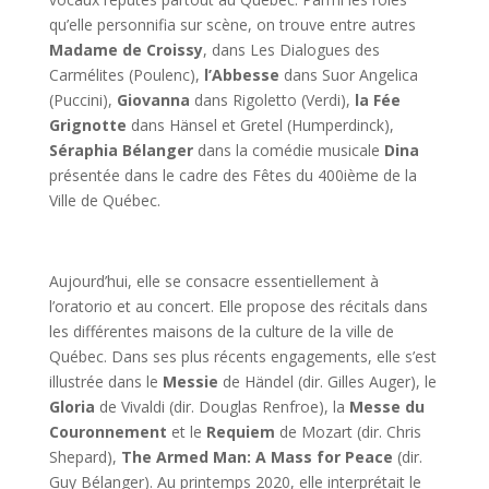
qu’elle personnifia sur scène, on trouve entre autres
Madame de Croissy
, dans Les Dialogues des
Carmélites (Poulenc),
l’Abbesse
dans Suor Angelica
(Puccini),
Giovanna
dans Rigoletto (Verdi),
la Fée
Grignotte
dans Hänsel et Gretel (Humperdinck),
Séraphia Bélanger
dans la comédie musicale
Dina
présentée dans le cadre des Fêtes du 400ième de la
Ville de Québec.
Aujourd’hui, elle se consacre essentiellement à
l’oratorio et au concert. Elle propose des récitals dans
les différentes maisons de la culture de la ville de
Québec. Dans ses plus récents engagements, elle s’est
illustrée dans le
Messie
de Händel (dir. Gilles Auger), le
Gloria
de Vivaldi (dir. Douglas Renfroe), la
Messe du
Couronnement
et le
Requiem
de Mozart (dir. Chris
Shepard),
The Armed Man: A Mass for Peace
(dir.
Guy Bélanger). Au printemps 2020, elle interprétait le